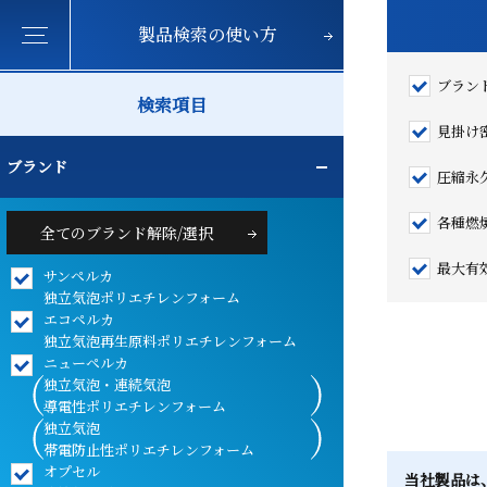
製品検索の使い方
ブラン
検索項目
見掛け
ブランド
圧縮永
各種燃
全てのブランド解除/選択
最大有
サンペルカ
独立気泡ポリエチレンフォーム
エコペルカ
独立気泡再生原料ポリエチレンフォーム
ニューペルカ
独立気泡・連続気泡
導電性ポリエチレンフォーム
独立気泡
帯電防止性ポリエチレンフォーム
オプセル
当社製品は